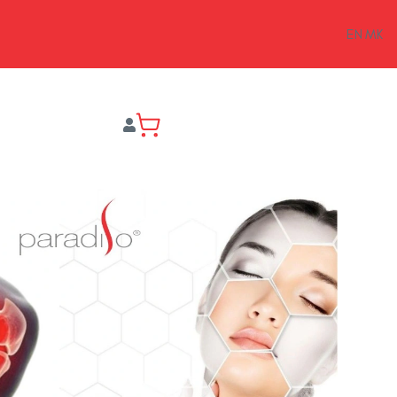
EN
MK