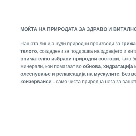
МОЌТА НА ПРИРОДАТА ЗА ЗДРАВО И ВИТАЛН
Нашата линија нуди природни производи за
грижа
телото
, создадени за поддршка на здравјето и ви
внимателно избрани природни состојки
, како 
минерали, кои помагаат во
обнова, хидратација 
олеснување и релаксација на мускулите
. Без
в
конзерванси
– само чиста природна нега за вашет