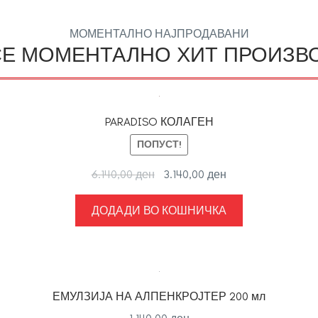
МОМЕНТАЛНО НАЈПРОДАВАНИ
СЕ МОМЕНТАЛНО ХИТ ПРОИЗВ
PARADISO КОЛАГЕН
ПОПУСТ!
Original
Current
6.140,00
ден
3.140,00
ден
price
price
was:
is:
ДОДАДИ ВО КОШНИЧКА
6.140,00 ден.
3.140,00 ден.
ЕМУЛЗИЈА НА АЛПЕНКРОЈТЕР 200 мл