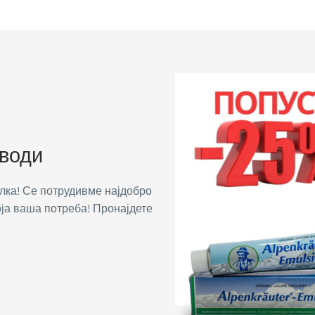
зводи
олка! Се потрудивме најдобро
ја ваша потреба! Пронајдете