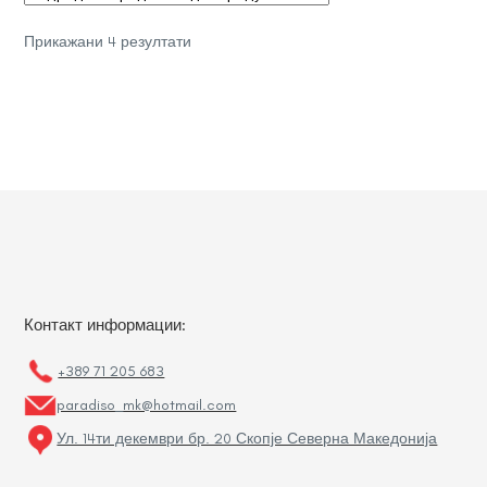
Sorted
Прикажани 4 резултати
by
latest
Контакт информации:
+389 71 205 683
paradiso_mk@hotmail.com
Ул. 14ти декември бр. 20 Скопје Северна Македонија