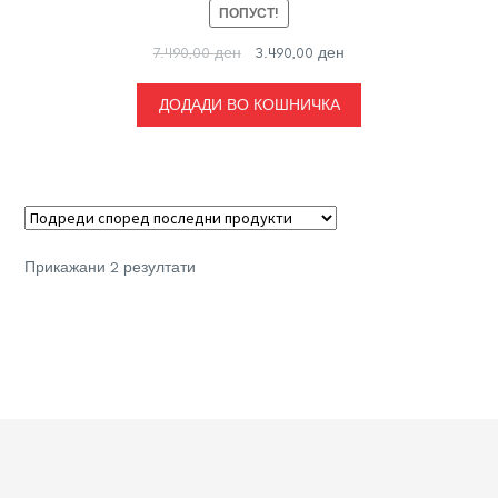
ПОПУСТ!
Original
Current
7.490,00
ден
3.490,00
ден
price
price
was:
is:
ДОДАДИ ВО КОШНИЧКА
7.490,00 ден.
3.490,00 ден.
Sorted
Прикажани 2 резултати
by
latest