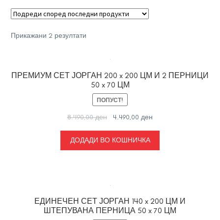
Sorted
Прикажани 2 резултати
by
latest
ПРЕМИУМ СЕТ ЈОРГАН 200 x 200 ЦМ И 2 ПЕРНИЦИ
50 x 70 ЦМ
ПОПУСТ!
Original
Current
8.490,00
ден
4.490,00
ден
price
price
was:
is:
ДОДАДИ ВО КОШНИЧКА
8.490,00 ден.
4.490,00 ден.
ЕДИНЕЧЕН СЕТ ЈОРГАН 140 x 200 ЦМ И
ШТЕПУВАНА ПЕРНИЦА 50 x 70 ЦМ