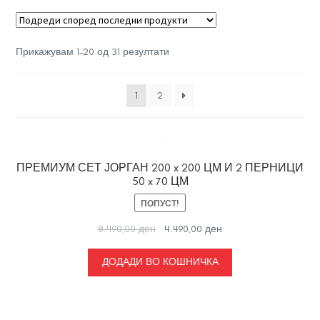
Sorted
Прикажувам 1–20 од 31 резултати
by
latest
1
2
ПРЕМИУМ СЕТ ЈОРГАН 200 x 200 ЦМ И 2 ПЕРНИЦИ
50 x 70 ЦМ
ПОПУСТ!
Original
Current
8.490,00
ден
4.490,00
ден
price
price
was:
is:
ДОДАДИ ВО КОШНИЧКА
8.490,00 ден.
4.490,00 ден.