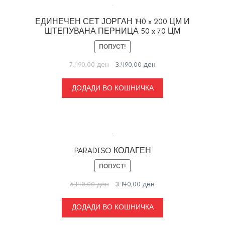
ЕДИНЕЧЕН СЕТ ЈОРГАН 140 x 200 ЦМ И
ШТЕПУВАНА ПЕРНИЦА 50 x 70 ЦМ
ПОПУСТ!
Original
Current
7.490,00
ден
3.490,00
ден
price
price
was:
is:
ДОДАДИ ВО КОШНИЧКА
7.490,00 ден.
3.490,00 ден.
PARADISO КОЛАГЕН
ПОПУСТ!
Original
Current
6.140,00
ден
3.140,00
ден
price
price
was:
is:
ДОДАДИ ВО КОШНИЧКА
6.140,00 ден.
3.140,00 ден.