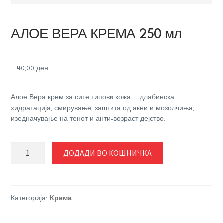
АЛОЕ ВЕРА КРЕМА 250 мл
1.140,00
ден
Алое Вера крем за сите типови кожа — длабинска
хидратација, смирување, заштита од акни и мозолчиња,
изедначување на тенот и анти-возраст дејство.
АЛОЕ
ДОДАДИ ВО КОШНИЧКА
ВЕРА
КРЕМА
250
мл
Категорија:
Крема
количина