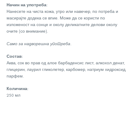
Начин на употреба:
Нанесете на чиста кожа, утро или навечер, по потреба и
масирајте додека се впие. Може да се користи по
изложеност на сонце и околу деликатните делови околу
очите (со внимание).
Само за надворешна употреба.
Состав:
Аква, сок во прав од алое барбаденсис лист, алкохол денат,
глицерин, лаурил гликолетер, карбомер, натриум хидроксид,
парфем.
Количина:
250 мл