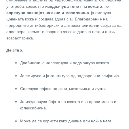
смирување и заштита од надворешни влијанија. Со редовна
употреба, кремот го
изедначува тенот на кожата, го
спречува развојот на акни и мозолчиња
, ја смирува
црвената кожа и создава здрав сјај. Благодарение на
природните антибактериски и антивоспалителни својства на
алое вера, кремот е совршен за секојдневна нега и анти-
возраст грижа.
Дејство:
Длабински ја навлажнува и подмачкува кожата.
Ја смирува и ја заштитува од надворешни влијанија.
Спречува појава на акни, мозолчиња и лузни.
Ја изедначува бојата на кожата и ја прави мазна и
флексибилна.
Може да се користи како дневна или ноќна нега.