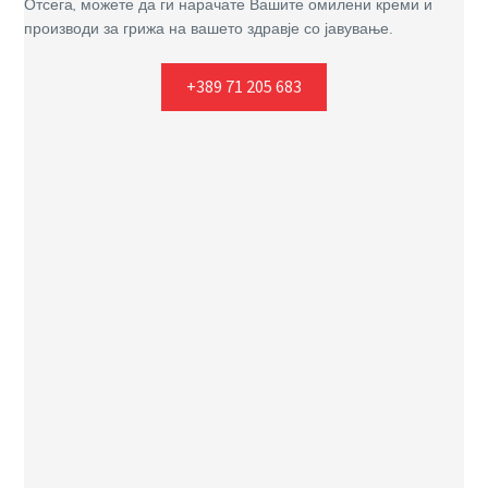
Отсега, можете да ги нарачате Вашите омилени креми и
производи за грижа на вашето здравје со јавување.
+389 71 205 683