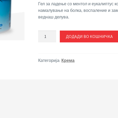
Гел за ладење со ментол и еукалиптус 
намалување на болка, воспаление и зам
веднаш делува.
АЈС
ДОДАДИ ВО КОШНИЧКА
ГЕЛ
-
ГЕЛ
ЗА
Категорија:
Крема
ЛАДЕЊЕ
250
мл
количина