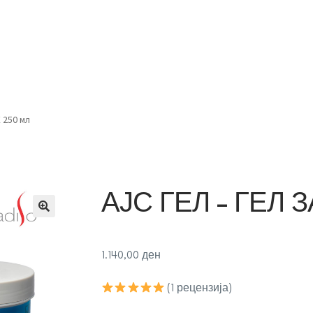
Дома
Продавница
За нас
Контакт
Соработка
 250 мл
АЈС ГЕЛ – ГЕЛ 
1.140,00
ден
(1 рецензија)