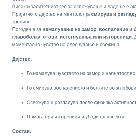
Висококвалитетниот гел за освежување и ладење е акт
Пријатното дејство на ментолот ја
смирува и разлад
тренинг.
Погоден е за
намалување на замор, воспаление и б
главоболка, отоци, истегнувања или изгореници
.
моментално чувство на олеснување и свежина.
Дејство:
Го намалува чувството на замор и напнатост во
Го смирува воспалението и болките во зглобов
Освежува и разладува после физичка активнос
Помага при изгореници и убоди од инсекти
Состав: