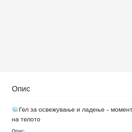
Опис
Гел за освежување и ладење – момен
на телото
Опис: