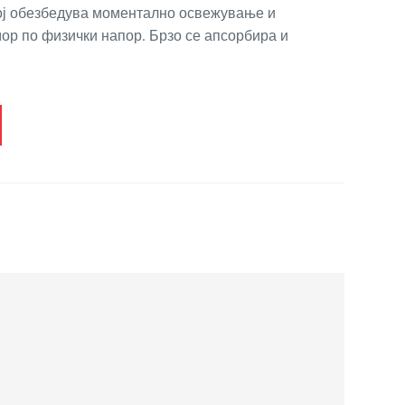
кој обезбедува моментално освежување и
ор по физички напор. Брзо се апсорбира и