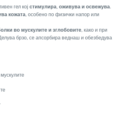
ивен гел кој
стимулира, оживува и освежува
.
ува кожата
, особено по физички напор или
олки во мускулите и зглобовите
, како и при
 Делува брзо, се апсорбира веднаш и обезбедува
 мускулите
ите
т