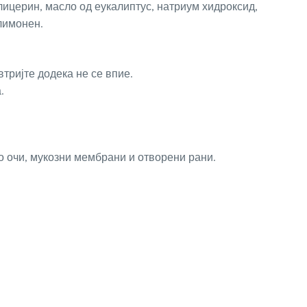
лицерин, масло од еукалиптус, натриум хидроксид,
лимонен.
тријте додека не се впие.
.
со очи, мукозни мембрани и отворени рани.