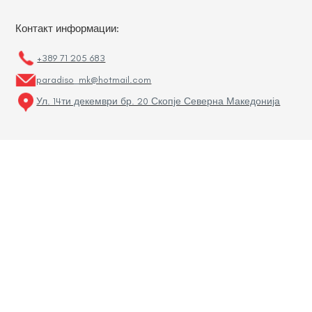
Контакт информации:
+389 71 205 683
paradiso_mk@hotmail.com
Ул. 14ти декември бр. 20 Скопје Северна Македонија
Линкови:
Услови за купување
Изјава за приватност
Често поставувани прашања
Контакт
Деловна соработка
Мојата сметка