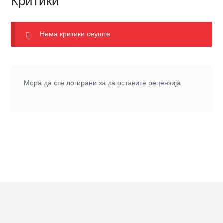
Критики
Нема критики сеуште.
Мора да сте
логирани
за да оставите рецензија