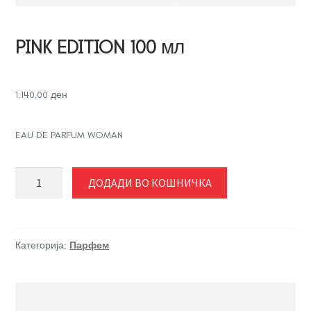
PINK EDITION 100 мл
1.140,00
ден
EAU DE PARFUM WOMAN
PINK
ДОДАДИ ВО КОШНИЧКА
EDITION
100
мл
количина
Категорија:
Парфем