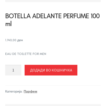
BOTELLA ADELANTE PERFUME 100
ml
1.140,00
ден
EAU DE TOILETTE FOR MEN
BOTELLA
ДОДАДИ ВО КОШНИЧКА
ADELANTE
PERFUME
100
ml
Категорија:
Парфем
количина