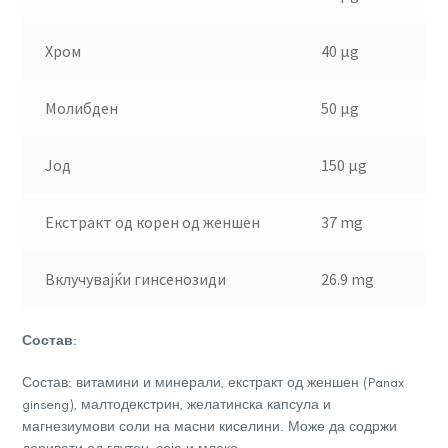
Хром
40 µg
Молибден
50 µg
Јод
150 µg
Екстракт од корен од женшен
37 mg
Вклучувајќи гинсенозиди
26.9 mg
Состав:
Состав: витамини и минерали, екстракт од женшен (Panax
ginseng), малтодекстрин, желатинска капсула и
магнезиумови соли на масни киселини. Може да содржи