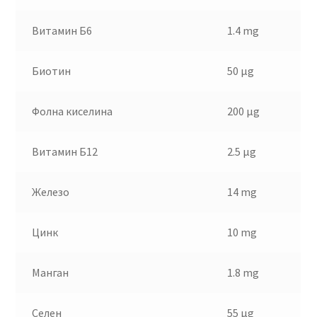
Витамин Б6
1.4 mg
Биотин
50 µg
Фолна киселина
200 µg
Витамин Б12
2.5 µg
Железо
14 mg
Цинк
10 mg
Манган
1.8 mg
Селен
55 µg