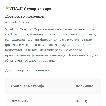
VITALITY complex caps
Додаток во исхраната
Activlab Pharma
VITALITY Complex Caps е витаминско-минерален комплекс
со 13 витамини, 8 минерали и екстракт од женшен, создаден
за поддршка на енергијата, виталноста и секојдневната
физичка и ментална активност. Формулата помага при
недостаток на витамини и минерали и е особено
препорачана за физички активни лица. Пакувањето содржи
60 капсули – 60 дневна терапија.
Дневна порција: 1 капсула
Хранлива материја
Количина
Витамин А
800 µg