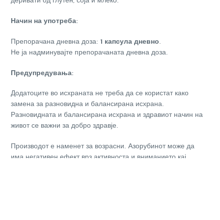
деривати од глутен, соја и млеко.
Начин на употреба:
Препорачана дневна доза:
1 капсула дневно
.
Не ја надминувајте препорачаната дневна доза.
Предупредувања:
Додатоците во исхраната не треба да се користат како
замена за разновидна и балансирана исхрана.
Разновидната и балансирана исхрана и здравиот начин на
живот се важни за добро здравје.
Производот е наменет за возрасни. Азорубинот може да
има негативен ефект врз активноста и вниманието кај
децата.
Начин на чување:
Да се чува на собна температура, во темна просторија, во
затворено пакување, вон дофат на деца.